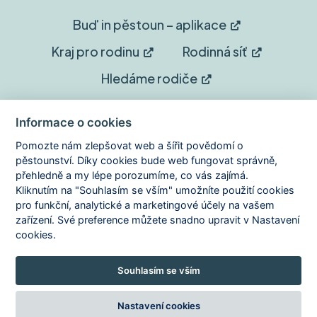
Buď in pěstoun – aplikace
Kraj pro rodinu
Rodinná síť
Hledáme rodiče
Sledujte nás
Informace o cookies
Pomozte nám zlepšovat web a šířit povědomí o
Facebook
Instagram
pěstounství. Díky cookies bude web fungovat správně,
přehledně a my lépe porozumíme, co vás zajímá.
Kliknutím na "Souhlasím se vším" umožníte použití cookies
YouTube
pro funkční, analytické a marketingové účely na vašem
zařízení. Své preference můžete snadno upravit v Nastavení
cookies.
Copyright © 2026 Domov je dar
Souhlasím se vším
Zásady ochrany osobních údajů
Zásady používání cookies
Prohlášení o přístupnosti
Nastavení cookies