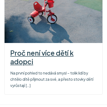
Proč není více dětí k
adopci
Na první pohled to nedává smysl – tolik lidí by
chtělo dítě přijmout za své, a přesto stovky dětí
vyrůstají […]