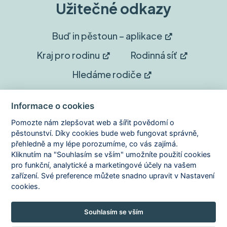
Užitečné odkazy
Buď in pěstoun – aplikace
Kraj pro rodinu
Rodinná síť
Hledáme rodiče
Sledujte nás
Informace o cookies
Pomozte nám zlepšovat web a šířit povědomí o
Facebook
Instagram
pěstounství. Díky cookies bude web fungovat správně,
přehledně a my lépe porozumíme, co vás zajímá.
Kliknutím na "Souhlasím se vším" umožníte použití cookies
YouTube
pro funkční, analytické a marketingové účely na vašem
zařízení. Své preference můžete snadno upravit v Nastavení
cookies.
Copyright © 2026 Domov je dar
Souhlasím se vším
Zásady ochrany osobních údajů