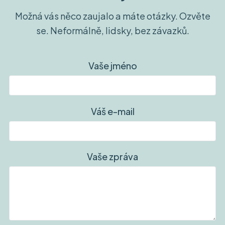
Možná vás něco zaujalo a máte otázky. Ozvěte
se. Neformálně, lidsky, bez závazků.
Vaše jméno
Váš e-mail
Vaše zpráva