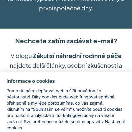
první společné dny.
Nechcete zatím zadávat e-mail?
V blogu
Zákulisí náhradní rodinné péče
najdete další články, osobní zkušenosti a
souvislosti o dětech s náročným začátkem
Informace o cookies
života i o realitě náhradního rodičovství.
Pomozte nám zlepšovat web a šířit povědomí o
pěstounství. Díky cookies bude web fungovat správně,
Přejít do Zákulisí
přehledně a my lépe porozumíme, co vás zajímá.
Kliknutím na "Souhlasím se vším" umožníte použití cookies
pro funkční, analytické a marketingové účely na vašem
zařízení. Své preference můžete snadno upravit v Nastavení
cookies.