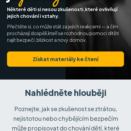
Některé děti si nesou zkušenosti,
které ovlivňují
jejich chování i vztahy.
Přečtěte si, co může stát za jejich reakcemi — a čím
procházejí dospělí,
kteří se rozhodnou pomoci dítěti
najít bezpečí, blízkost a nový domov.
Získat materiály ke čtení
Nahlédněte hlouběji
Poznejte, jak se zkušenost se ztrátou,
nejistotou nebo chybějícím bezpečím
může propisovat do chování dětí, které