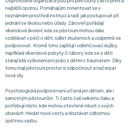
Doprovodné organizace jsou pro pěstouny často první a
nejbližší oporou. Pomáhají jim zorientovat se v
neznámém prostředí institucí a radí, jak postupovat při
jednání se školou nebo úřady. Zároveň pořádají
víkendová školení, kde se pěstouni mohou dále
vzdělávat v péči o děti, sdílet zkušenosti a vzájemně se
podporovat. Kromě toho zajišťují i odlehčovací služby,
například víkendové pobyty či tábory, kde se o děti
starají lidé vyškolení pro práci s dětmi s traumatem. Díky
tomu mají pěstouni prostor si odpočinout a načerpat
nové síly.
Psychologická podpora není určená jen dětem, ale i
samotným pěstounům. Ti často čelí velkému tlaku a
potřebují místo, kde mohou otevřeně mluvit o svých
obavách, hledat nové cesty a dostávat odbornou
zpětnou vazbu.