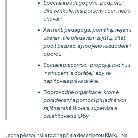
Speciální pedagogové: podporují
dítě ve škole, řeší poruchy učení nebo
chování.
Asistenti pedagoga: pomáhají nejen s
učením, ale především zajišťují dítěti
pocit bezpečí a jsou jeho každodenní
oporou.
Sociální pracovníci: propojují rodinu s
institucemi a dohlížejí, aby se
naplňovala práva dítěte.
Doprovodné organizace: kromě
poradenství a pomoci při jednáních
zajišťují také školení, supervize a
odlehčovací služby.
Jedna pěstounská rodina přijala desetiletou Klárku. Na