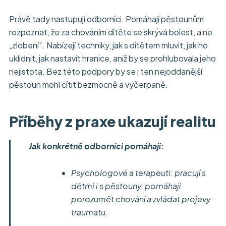
Právě tady nastupují odborníci. Pomáhají pěstounům
rozpoznat, že za chováním dítěte se skrývá bolest, a ne
„zlobení“. Nabízejí techniky, jak s dítětem mluvit, jak ho
uklidnit, jak nastavit hranice, aniž by se prohlubovala jeho
nejistota. Bez této podpory by se i ten nejoddanější
pěstoun mohl cítit bezmocně a vyčerpaně.
Příběhy z praxe ukazují realitu
Jak konkrétně odborníci pomáhají:
Psychologové a terapeuti: pracují s
dětmi i s pěstouny, pomáhají
porozumět chování a zvládat projevy
traumatu.