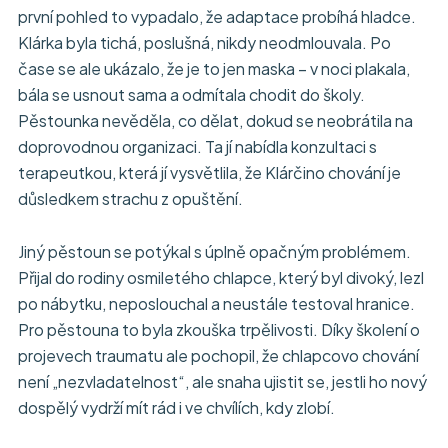
první pohled to vypadalo, že adaptace probíhá hladce.
Klárka byla tichá, poslušná, nikdy neodmlouvala. Po
čase se ale ukázalo, že je to jen maska – v noci plakala,
bála se usnout sama a odmítala chodit do školy.
Pěstounka nevěděla, co dělat, dokud se neobrátila na
doprovodnou organizaci. Ta jí nabídla konzultaci s
terapeutkou, která jí vysvětlila, že Klárčino chování je
důsledkem strachu z opuštění.
Jiný pěstoun se potýkal s úplně opačným problémem.
Přijal do rodiny osmiletého chlapce, který byl divoký, lezl
po nábytku, neposlouchal a neustále testoval hranice.
Pro pěstouna to byla zkouška trpělivosti. Díky školení o
projevech traumatu ale pochopil, že chlapcovo chování
není „nezvladatelnost“, ale snaha ujistit se, jestli ho nový
dospělý vydrží mít rád i ve chvílích, kdy zlobí.