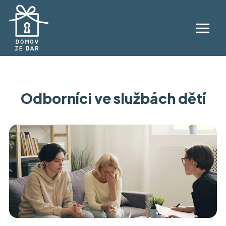
Přeskočit
na
obsah
Main
Menu
Odborníci ve službách dětí