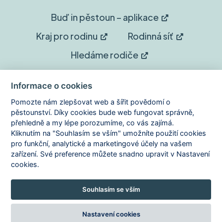
Buď in pěstoun – aplikace
Kraj pro rodinu
Rodinná síť
Hledáme rodiče
Sledujte nás
Informace o cookies
Pomozte nám zlepšovat web a šířit povědomí o
Facebook
Instagram
pěstounství. Díky cookies bude web fungovat správně,
přehledně a my lépe porozumíme, co vás zajímá.
Kliknutím na "Souhlasím se vším" umožníte použití cookies
YouTube
pro funkční, analytické a marketingové účely na vašem
zařízení. Své preference můžete snadno upravit v Nastavení
cookies.
Copyright © 2026 Domov je dar
Souhlasím se vším
Zásady ochrany osobních údajů
Zásady používání cookies
Prohlášení o přístupnosti
Nastavení cookies