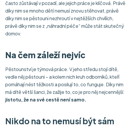
často zůstávají v pozadí, ale jejich práce je klíčová. Právě
díky nim se mnoho dětí nemusí znovu stěhovat, právě
díky nim se pěstouni nezhroutí v nejtěžších chvílích,
právě díky nim se z „náhradní péče“ může stát skutečný
domov.
Na čem záleží nejvíc
Pěstounství je týmová práce. V jeho středu stojí dítě,
vedle něj pěstouni – a kolem nich kruh odborníků, kteří
pomáhají nést těžkosti a posilují to, co funguje. Díky nim
má dítě větší šanci, že zažije to, co je pro něj nejcennější:
jistotu, že na své cestě není samo.
Nikdo na to nemusí být sám