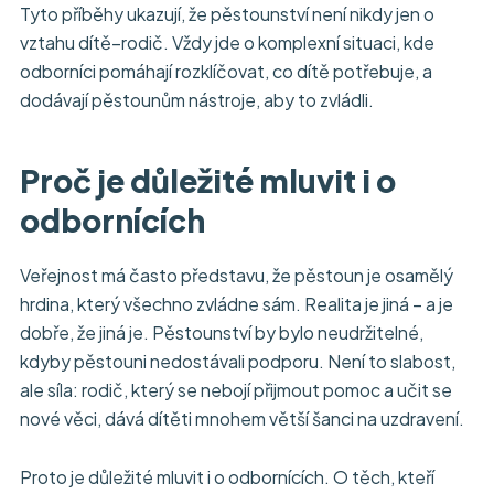
Tyto příběhy ukazují, že pěstounství není nikdy jen o
vztahu dítě–rodič. Vždy jde o komplexní situaci, kde
odborníci pomáhají rozklíčovat, co dítě potřebuje, a
dodávají pěstounům nástroje, aby to zvládli.
Proč je důležité mluvit i o
odbornících
Veřejnost má často představu, že pěstoun je osamělý
hrdina, který všechno zvládne sám. Realita je jiná – a je
dobře, že jiná je. Pěstounství by bylo neudržitelné,
kdyby pěstouni nedostávali podporu. Není to slabost,
ale síla: rodič, který se nebojí přijmout pomoc a učit se
nové věci, dává dítěti mnohem větší šanci na uzdravení.
Proto je důležité mluvit i o odbornících. O těch, kteří