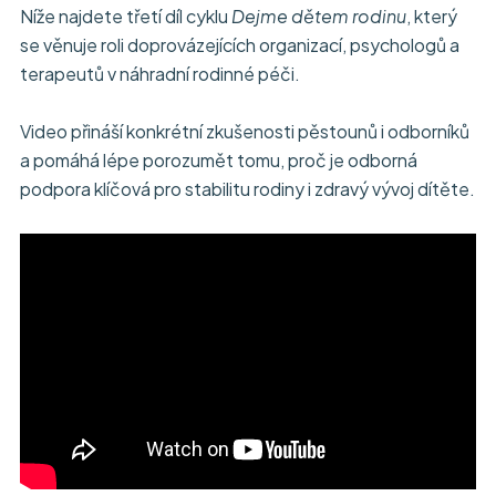
Níže najdete třetí díl cyklu
Dejme dětem rodinu
, který
se věnuje roli doprovázejících organizací, psychologů a
terapeutů v náhradní rodinné péči.
Video přináší konkrétní zkušenosti pěstounů i odborníků
a pomáhá lépe porozumět tomu, proč je odborná
podpora klíčová pro stabilitu rodiny i zdravý vývoj dítěte.