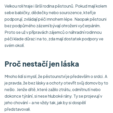
Velkou roli hraje i širší rodina pěstounů. Pokud mají kolem
sebe babičky, dědečky nebo sourozence, kteří je
podporují, zvládají péči mnohem lépe. Naopak pěstouni
bez podpůrného zázemí bývají ohroženi vyčerpáním.
Proto se už v přípravách zájemců o náhradní rodinnou
péči klade důraz i na to, zda mají dostatek podpory ve
svém okolí.
Proč nestačí jen láska
Mnoho lidí si myslí, že pěstounství je především o srdci. A
je pravda, že bez lásky a ochoty otevřít svůj domov by to
nešlo. Jenže dítě, které zažilo ztrátu, odmítnutí nebo
dokonce týrání, si nese hluboké rány. Ty se projevují v
jeho chování – a ne vždy tak, jak by si dospělí
představovali.